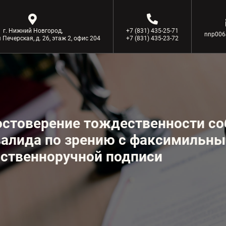
г. Нижний Новгород,
+7 (831) 435-25-71
nnp006
 Печерская, д. 26, этаж 2, офис 204
+7 (831) 435-23-72
стоверение тождественности со
алида по зрению с факсимильны
ственноручной подписи