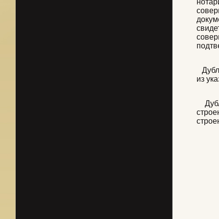
нотар
совер
докум
свиде
сове
подтв
Дубли
из ук
Дубли
строе
строе