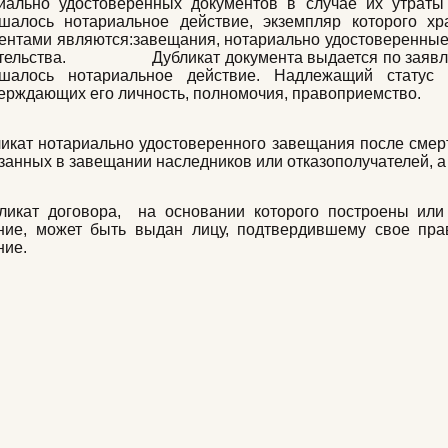
иально удостоверенных документов в случае их утраты
шалось нотариальное действие, экземпляр которого хр
ентами являются:завещания, нотариально удостоверенные
тельства. Дубликат документа выдается по заявлению
ршалось нотариальное действие. Надлежащий статус 
ерждающих его личность, полномочия, правоприемство.
кат нотариально удостоверенного завещания после смер
азанных в завещании наследников или отказополучателей, 
кат договора, на основании которого построены или 
ние, может быть выдан лицу, подтвердившему свое пра
ние.