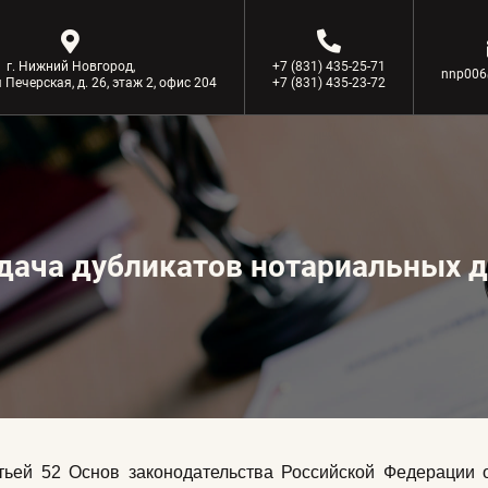
г. Нижний Новгород,
+7 (831) 435-25-71
nnp006
 Печерская, д. 26, этаж 2, офис 204
+7 (831) 435-23-72
дача дубликатов нотариальных 
ей 52 Основ законодательства Российской Федерации о